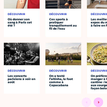
DÉCOUVRIR
DÉCOUVRIR
DÉCOUVRI
Où donner son
Ces sports à
Les meille
sang à Paris cet
pratiquer
expos du
été ?
tranquillement au
à faire en 
fil de l’eau
DÉCOUVRIR
DÉCOUVRIR
DÉCOUVRI
Les concerts
On a testé
On préfèr
parisiens à voir en
l’altinha, le foot
manger à 
août
comme à
cantine : l
Copacabana
aux courge
façon bol