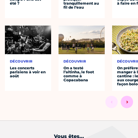
été ?
tranquillement au
à faire en 
fil de l’eau
DÉCOUVRIR
DÉCOUVRIR
DÉCOUVRI
Les concerts
On a testé
On préfèr
parisiens à voir en
l’altinha, le foot
manger à 
août
comme à
cantine : l
Copacabana
aux courge
façon bol
Vous êtes...