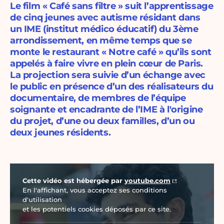
Le film « Café sans filtre » suit l’apprentissage
de cinq jeunes avec autisme résidant dans
un IME (institut médico éducatif) du 3ème
arrondissement, en même temps que se
monte le restaurant « Notre café » qu’ils sont
appelés à faire vivre en plein cœur de Paris.
La projection sera suivie d’un échange avec
le public en présence d’un des réalisateurs du
documentaire, de membres de l’équipe
soignante et encadrante de l’IME à l'origine
du projet, d’une ou deux familles, d’un ou
deux jeunes résidents.
Vidéo Youtube
Cette vidéo est hébergée par
youtube.com
En l'affichant, vous acceptez ses conditions
d'utilisation
et les potentiels cookies déposés par ce site.