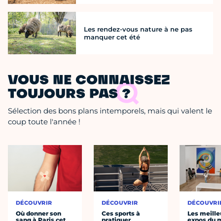
Les rendez-vous nature à ne pas
manquer cet été
VOUS NE CONNAISSEZ
TOUJOURS PAS ?
Sélection des bons plans intemporels, mais qui valent le
coup toute l'année !
DÉCOUVRIR
DÉCOUVRIR
DÉCOUVRI
Où donner son
Ces sports à
Les meille
sang à Paris cet
pratiquer
expos du