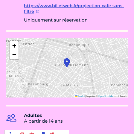
https://www.billetweb.fr/projection-cafe-sans-
filtre
Uniquement sur réservation
+
−
Leaflet
|
Map data ©
OpenStreetMap
contributors
Adultes
À partir de 14 ans