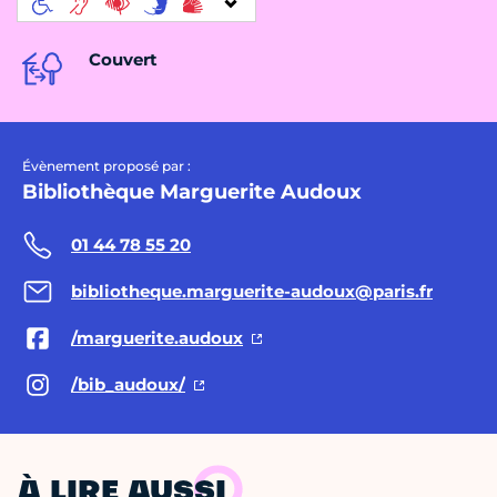
Couvert
Évènement proposé par :
Bibliothèque Marguerite Audoux
01 44 78 55 20
bibliotheque.marguerite-audoux@paris.fr
/marguerite.audoux
/bib_audoux/
À LIRE AUSSI