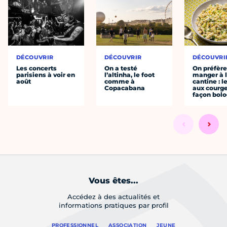
DÉCOUVRIR
DÉCOUVRIR
DÉCOUVRI
Les concerts
On a testé
On préfèr
parisiens à voir en
l’altinha, le foot
manger à 
août
comme à
cantine : l
Copacabana
aux courge
façon bol
Vous êtes...
Accédez à des actualités et
informations pratiques par profil
PROFESSIONNEL
ASSOCIATION
JEUNE