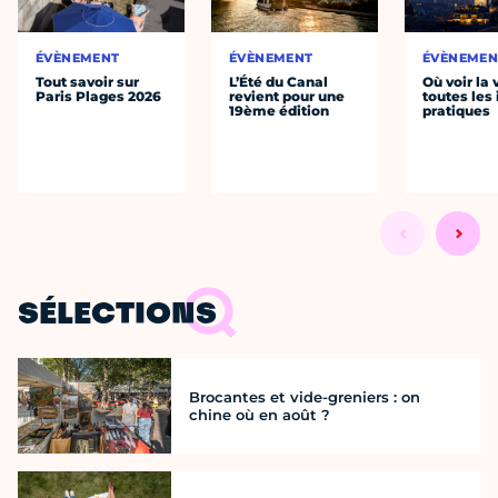
ÉVÈNEMENT
ÉVÈNEMENT
ÉVÈNEMEN
Tout savoir sur
L’Été du Canal
Où voir la 
Paris Plages 2026
revient pour une
toutes les 
19ème édition
pratiques
SÉLECTIONS
Brocantes et vide-greniers : on
chine où en août ?