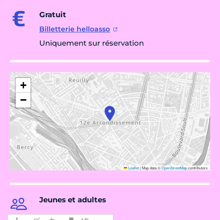
Gratuit
Billetterie helloasso
Uniquement sur réservation
+
−
Leaflet
|
Map data ©
OpenStreetMap
contributors
Jeunes et adultes