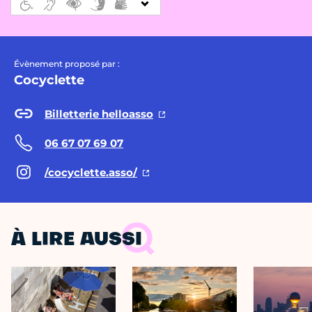
Évènement proposé par :
Cocyclette
Billetterie helloasso
06 67 07 69 07
/cocyclette.asso/
À LIRE AUSSI