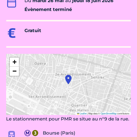
Du
mardi 26 mai
au
jeudi 18 juin 2026
Évènement terminé
Gratuit
+
−
Leaflet
|
Map data ©
OpenStreetMap
contributors
Le stationnement pour PMR se situe au n°9 de la rue.
Bourse (Paris)