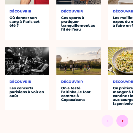
DÉCOUVRIR
DÉCOUVRIR
DÉCOUVRI
Où donner son
Ces sports à
Les meille
sang à Paris cet
pratiquer
expos du
été ?
tranquillement au
à faire en 
fil de l’eau
DÉCOUVRIR
DÉCOUVRIR
DÉCOUVRI
Les concerts
On a testé
On préfèr
parisiens à voir en
l’altinha, le foot
manger à 
août
comme à
cantine : l
Copacabana
aux courge
façon bol