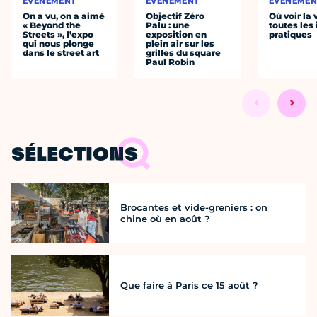
ÉVÈNEMENT
ÉVÈNEMENT
ÉVÈNEMEN
On a vu, on a aimé
Objectif Zéro
Où voir la 
« Beyond the
Palu : une
toutes les 
Streets », l’expo
exposition en
pratiques
qui nous plonge
plein air sur les
dans le street art
grilles du square
Paul Robin
SÉLECTIONS
Brocantes et vide-greniers : on
chine où en août ?
Que faire à Paris ce 15 août ?