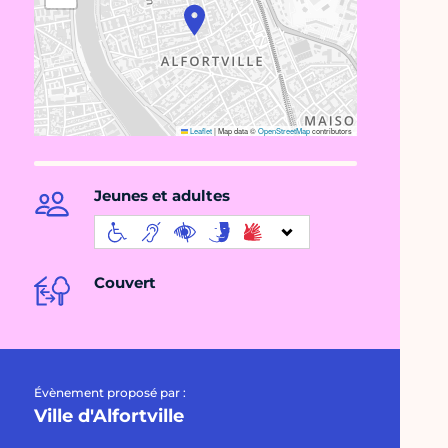
Leaflet
|
Map data ©
OpenStreetMap
contributors
Jeunes et adultes
Couvert
Évènement proposé par :
Ville d'Alfortville