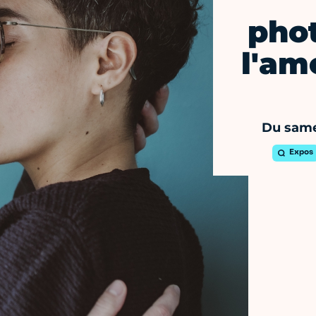
pho
l'am
Du samed
Expos