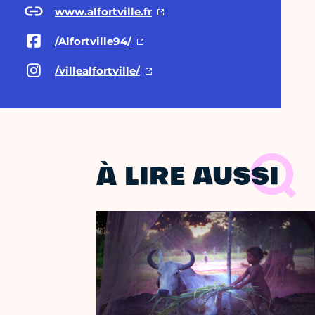
www.alfortville.fr
/Alfortville94/
/villealfortville/
À LIRE AUSSI