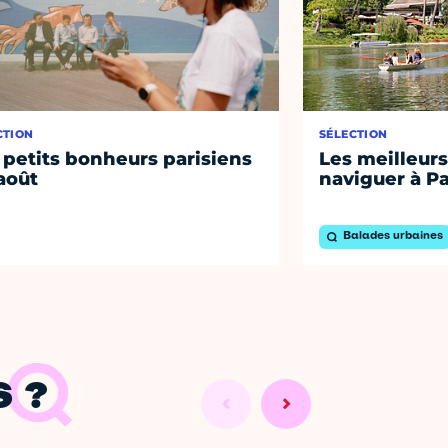
CTION
SÉLECTION
 petits bonheurs parisiens
Les meilleurs
août
naviguer à Pa
Balades urbaines
 ?