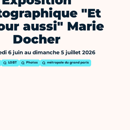
Exposition
tographique "Et
our aussi" Marie
Docher
i 6 juin au dimanche 5 juillet 2026
LGBT
Photos
métropole du grand paris