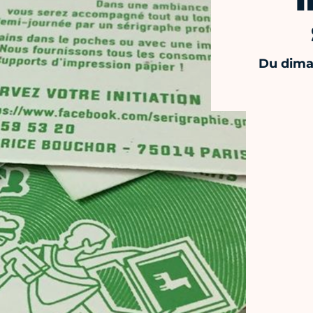
I
Du diman