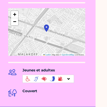
+
−
Leaflet
|
Map data ©
OpenStreetMap
contributors
Jeunes et adultes
Couvert