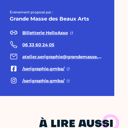
Évènement proposé par :
Grande Masse des Beaux Arts
Billetterie HelloAsso
06 33 60 24 05
atelier.serigraphie@grandemasse.org
/serigraphie.gmba/
/serigraphie.gmba/
À LIRE AUSSI