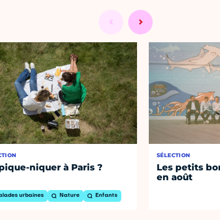
CTION
SÉLECTION
pique-niquer à Paris ?
Les petits bo
en août
alades urbaines
Nature
Enfants