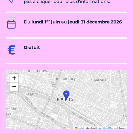
pas à cliquer pour plus d’informations.
er
Du
lundi 1
juin
au
jeudi 31 décembre 2026
Gratuit
+
−
Leaflet
|
Map data ©
OpenStreetMap
contributors