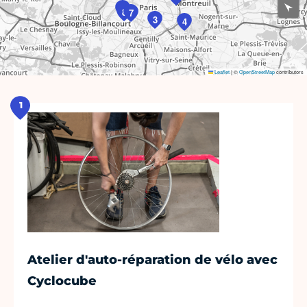
1
8
7
3
4
Leaflet
|
©
OpenStreetMap
contributors
1
Atelier d'auto-réparation de vélo avec
Cyclocube