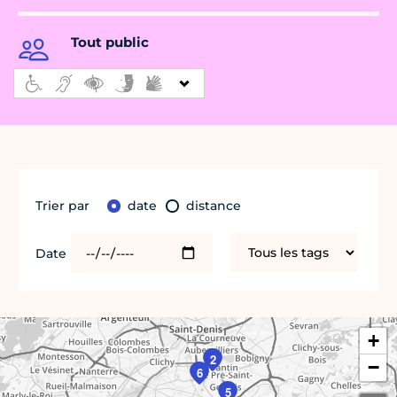
Tout public
Trier par
date
distance
Date
+
2
−
6
5