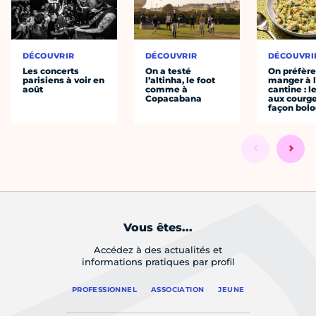
DÉCOUVRIR
DÉCOUVRIR
DÉCOUVRI
Les concerts
On a testé
On préfèr
parisiens à voir en
l’altinha, le foot
manger à 
août
comme à
cantine : l
Copacabana
aux courge
façon bol
Vous êtes...
Accédez à des actualités et
informations pratiques par profil
PROFESSIONNEL
ASSOCIATION
JEUNE