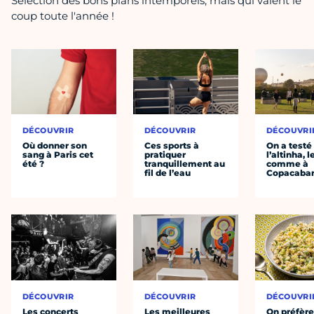
Sélection des bons plans intemporels, mais qui valent le
coup toute l'année !
DÉCOUVRIR
DÉCOUVRIR
DÉCOUVRI
Où donner son
Ces sports à
On a testé
sang à Paris cet
pratiquer
l’altinha, l
été ?
tranquillement au
comme à
fil de l’eau
Copacaba
DÉCOUVRIR
DÉCOUVRIR
DÉCOUVRI
Les concerts
Les meilleures
On préfèr