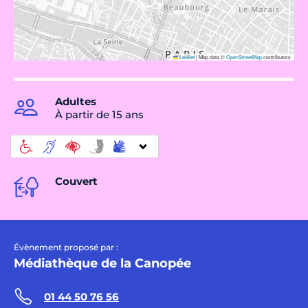
Leaflet
|
Map data ©
OpenStreetMap
contributors
Adultes
À partir de 15 ans
Couvert
Évènement proposé par :
Médiathèque de la Canopée
01 44 50 76 56