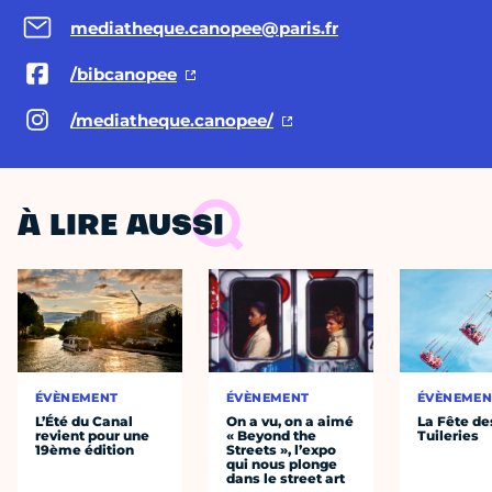
mediatheque.canopee@paris.fr
/bibcanopee
/mediatheque.canopee/
À LIRE AUSSI
ÉVÈNEMENT
ÉVÈNEMENT
ÉVÈNEMEN
L’Été du Canal
On a vu, on a aimé
La Fête de
revient pour une
« Beyond the
Tuileries
19ème édition
Streets », l’expo
qui nous plonge
dans le street art