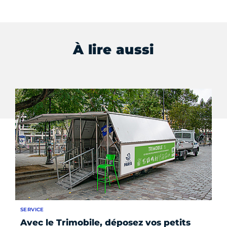
À lire aussi
SERVICE
DO
Avec le Trimobile, déposez vos petits
Co