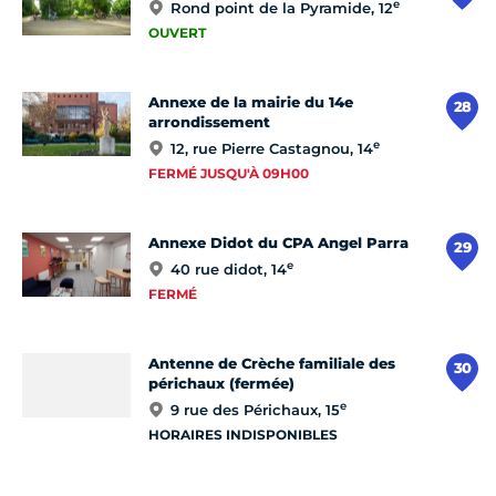
e
Rond point de la Pyramide, 12
OUVERT
Annexe de la mairie du 14e
28
arrondissement
e
12, rue Pierre Castagnou, 14
FERMÉ JUSQU'À 09H00
Annexe Didot du CPA Angel Parra
29
e
40 rue didot, 14
FERMÉ
Antenne de Crèche familiale des
30
périchaux (fermée)
e
9 rue des Périchaux, 15
HORAIRES INDISPONIBLES