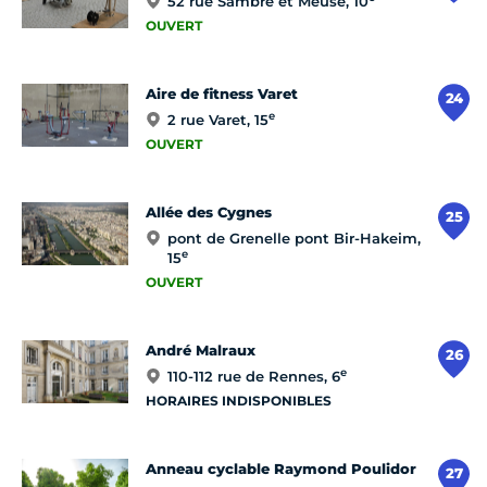
52 rue Sambre et Meuse, 10
OUVERT
Aire de fitness Varet
24
e
2 rue Varet, 15
OUVERT
Allée des Cygnes
25
pont de Grenelle pont Bir-Hakeim,
e
15
OUVERT
André Malraux
26
e
110-112 rue de Rennes, 6
HORAIRES INDISPONIBLES
Anneau cyclable Raymond Poulidor
27