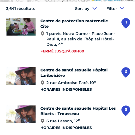
Leaflet
|
©
OpenStreetMap
contributors
3,641 résultats
Sort by
Filter
Centre de protection maternelle
1
Cité
1 parvis Notre Dame - Place Jean-
Paul II, au sein de l’hôpital Hôtel-
e
Dieu, 4
FERMÉ JUSQU'À 09H00
Centre de santé sexuelle Hôpital
2
Lariboisière
e
2 rue Ambroise Paré, 10
HORAIRES INDISPONIBLES
Centre de santé sexuelle Hôpital Les
3
Bluets - Trousseau
e
6 rue Lasson, 12
HORAIRES INDISPONIBLES