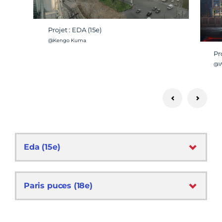
Projet : EDA (15e)
Crédit photo :
@Kengo Kuma
Pr
Cré
@W
Eda (15e)
Paris puces (18e)