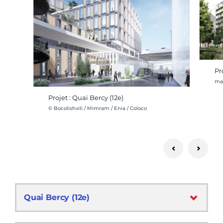
Pro
Cré
man
Projet : Quai Bercy (12e)
Crédit photo :
© Bocolishvili / Mimram / Enia / Coloco
Quai Bercy (12e)