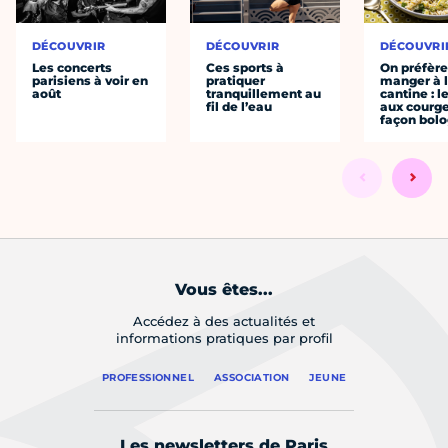
DÉCOUVRIR
DÉCOUVRIR
DÉCOUVRI
Les concerts
Ces sports à
On préfèr
parisiens à voir en
pratiquer
manger à 
août
tranquillement au
cantine : l
fil de l’eau
aux courge
façon bol
Vous êtes...
Accédez à des actualités et
informations pratiques par profil
PROFESSIONNEL
ASSOCIATION
JEUNE
Les newsletters de Paris