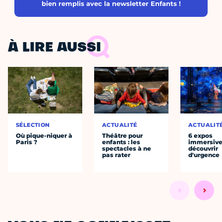
bien remplis avec la newsletter Enfants !
À LIRE AUSSI
SÉLECTION
ACTUALITÉ
ACTUALIT
Où pique-niquer à
Théâtre pour
6 expos
Paris ?
enfants : les
immersive
spectacles à ne
découvrir
pas rater
d'urgence