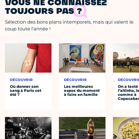
VOUS NE CONNAISSEZ
TOUJOURS PAS ?
Sélection des bons plans intemporels, mais qui valent le
coup toute l'année !
DÉCOUVRIR
DÉCOUVRIR
DÉCOUVRI
Où donner son
Les meilleures
On a testé
sang à Paris cet
expos du moment
l’altinha, l
été ?
à faire en famille
comme à
Copacaba