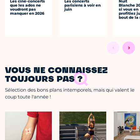
Les ciné-concerts
Les concerts
Nuit
que les ados ne
parisiens à voir en
Blanche 20
voudront pas
juin
si vous en
manquer en 2026
profitiez j
bout de la 
VOUS NE CONNAISSEZ
TOUJOURS PAS ?
Sélection des bons plans intemporels, mais qui valent le
coup toute l'année !