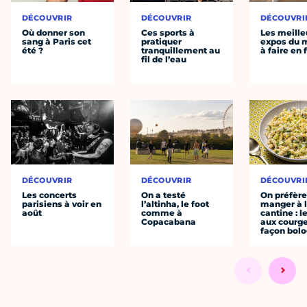
DÉCOUVRIR
DÉCOUVRIR
DÉCOUVRI
Où donner son
Ces sports à
Les meille
sang à Paris cet
pratiquer
expos du
été ?
tranquillement au
à faire en 
fil de l’eau
DÉCOUVRIR
DÉCOUVRIR
DÉCOUVRI
Les concerts
On a testé
On préfèr
parisiens à voir en
l’altinha, le foot
manger à 
août
comme à
cantine : l
Copacabana
aux courge
façon bol