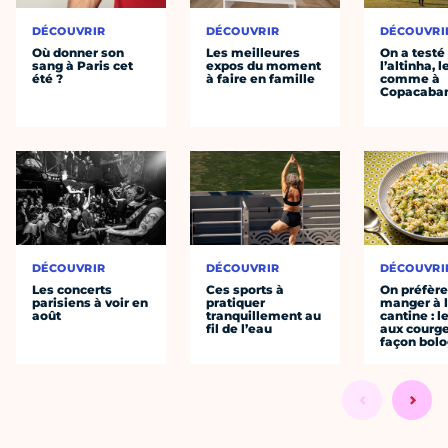
DÉCOUVRIR
DÉCOUVRIR
DÉCOUVRI
Où donner son
Les meilleures
On a testé
sang à Paris cet
expos du moment
l’altinha, l
été ?
à faire en famille
comme à
Copacaba
DÉCOUVRIR
DÉCOUVRIR
DÉCOUVRI
Les concerts
Ces sports à
On préfèr
parisiens à voir en
pratiquer
manger à 
août
tranquillement au
cantine : l
fil de l’eau
aux courge
façon bol