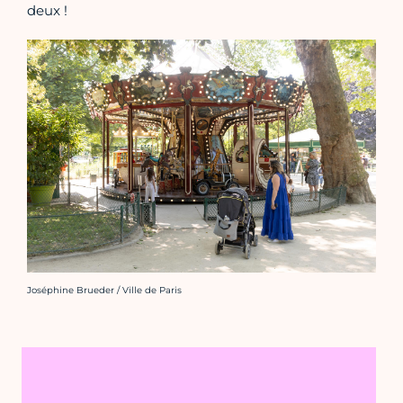
deux !
Crédit photo :
Joséphine Brueder / Ville de Paris