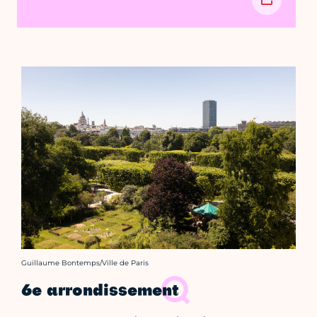
Crédit photo :
Guillaume Bontemps/Ville de Paris
6e arrondissement