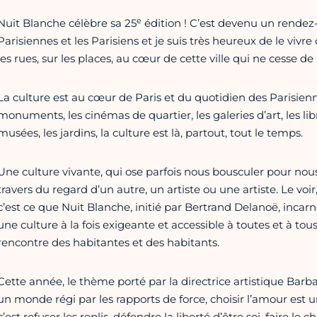
e
Nuit Blanche célèbre sa 25
édition ! C’est devenu un rendez
Parisiennes et les Parisiens et je suis très heureux de le vivr
les rues, sur les places, au cœur de cette ville qui ne cesse d
La culture est au cœur de Paris et du quotidien des Parisienn
monuments, les cinémas de quartier, les galeries d’art, les lib
musées, les jardins, la culture est là, partout, tout le temps.
Une culture vivante, qui ose parfois nous bousculer pour nou
travers du regard d’un autre, un artiste ou une artiste. Le voir, l
c’est ce que Nuit Blanche, initié par Bertrand Delanoë, incarn
une culture à la fois exigeante et accessible à toutes et à tous
rencontre des habitantes et des habitants.
Cette année, le thème porté par la directrice artistique Barb
un monde régi par les rapports de force, choisir l’amour est
c’est refuser les replis, défendre la liberté d’être soi, faire le 