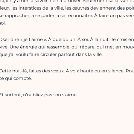
Ici, il n’y a rien à savoir, rien à prouver. Seulement se laisser t
lieux, les interstices de la ville, les œuvres deviennent des poi
se rapprocher, à se parler, à se reconnaître. À faire un pas vers
soi.
Oser dire « je t’aime ». À quelqu’un. À soi. À la nuit. Je croi
vive. Une énergie qui rassemble, qui répare, qui met en mou
que j’ai voulu faire circuler partout dans la ville.
Cette nuit-là, faites des vœux. À voix haute ou en silence. Pou
ce qui compte.
Et surtout, n’oubliez pas : on s’aime.