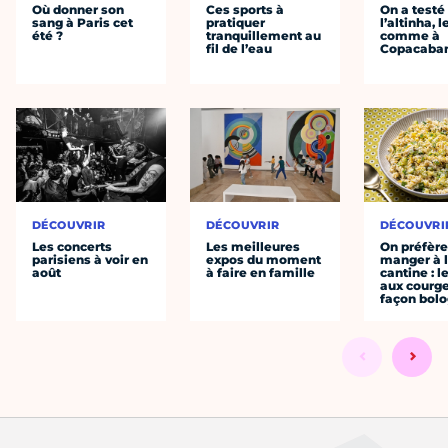
Où donner son
Ces sports à
On a testé
sang à Paris cet
pratiquer
l’altinha, l
été ?
tranquillement au
comme à
fil de l’eau
Copacaba
DÉCOUVRIR
DÉCOUVRIR
DÉCOUVRI
Les concerts
Les meilleures
On préfèr
parisiens à voir en
expos du moment
manger à 
août
à faire en famille
cantine : l
aux courge
façon bol