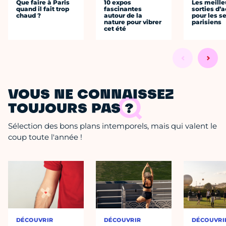
Que faire à Paris
10 expos
Les meille
quand il fait trop
fascinantes
sorties d’
chaud ?
autour de la
pour les s
nature pour vibrer
parisiens
cet été
VOUS NE CONNAISSEZ
TOUJOURS PAS ?
Sélection des bons plans intemporels, mais qui valent le
coup toute l'année !
DÉCOUVRIR
DÉCOUVRIR
DÉCOUVRI