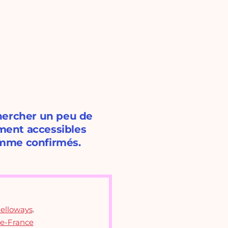
hercher un peu de
ement accessibles
omme confirmés.
elloways
.
de-France