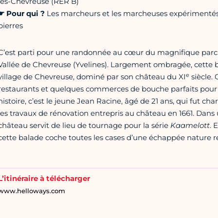
lès-Chevreuse (RER B)
☛
Pour qui ?
Les marcheurs et les marcheuses expérimentés, 
pierres
C’est parti pour une randonnée au cœur du magnifique parc 
Vallée de Chevreuse (Yvelines). Largement ombragée, cette ba
e
village de Chevreuse, dominé par son château du XI
siècle. 
restaurants et quelques commerces de bouche parfaits pour 
histoire, c’est le jeune Jean Racine, âgé de 21 ans, qui fut cha
les travaux de rénovation entrepris au château en 1661. Dans u
château servit de lieu de tournage pour la série
Kaamelott
. 
cette balade coche toutes les cases d’une échappée nature ré
L’itinéraire à télécharger
www.helloways.com