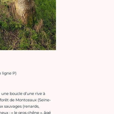
n ligne P)
une boucle d’une rive à
 forêt de Montceaux (Seine-
ux sauvages (renards,
meux : « le gros chêne », âgé