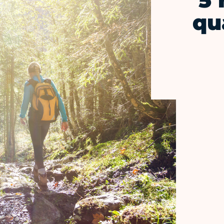
5 
qua