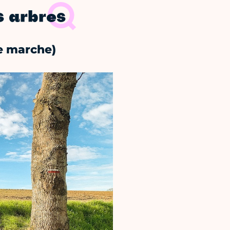
s arbres
e marche)