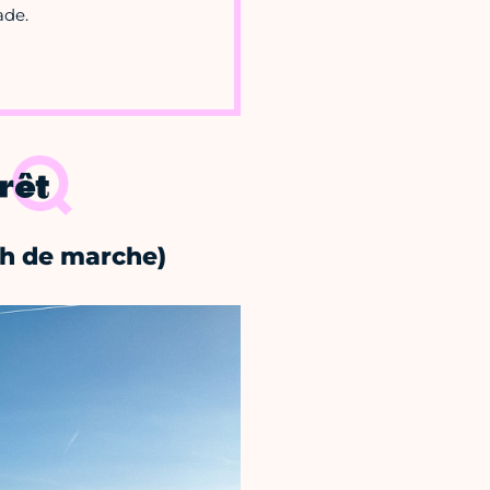
ade.
rêt
 h de marche)