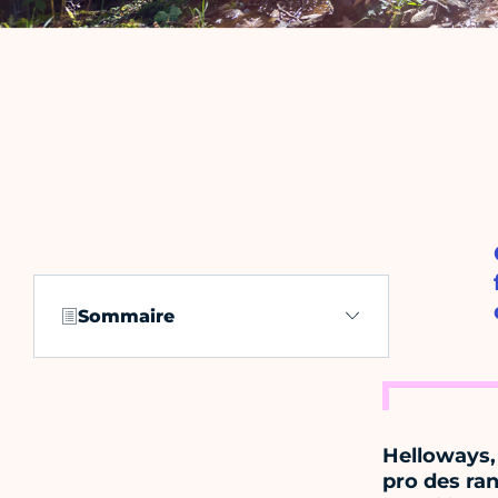
Sommaire
Helloways, 
pro des ra