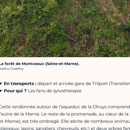
La forêt de Montceaux (Seine-et-Marne).
rédit photo :
Nadhia Godefroy
☛
En transports
:
départ et arrivée gare de Trilport (Transilie
☛
Pour qui
?
Les fans de sylvothérapie
Cette randonnée autour de l’aqueduc de la Dhuys comprend 
l’autre de la Marne. Le reste de la promenade, au cœur de la
et-Marne), est très ombragé. Elle abrite de nombreux anima
blaireaux, lapins, sangliers, chevreuils, etc.) et deux arbres fa